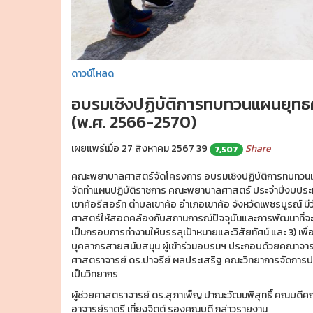
ดาวน์โหลด
อบรมเชิงปฏิบัติการทบทวนแผนยุทธ
(พ.ศ. 2566-2570)
เผยแพร่เมื่อ 27 สิงหาคม 2567
39
Share
7,507
คณะพยาบาลศาสตร์จัดโครงการ อบรมเชิงปฏิบัติการทบทวนแ
จัดทำแผนปฏิบัติราชการ คณะพยาบาลศาสตร์ ประจำปีงบประมา
เขาค้อรีสอร์ท ตำบลเขาค้อ อำเภอเขาค้อ จังหวัดเพชรบูรณ์ 
ศาสตร์ให้สอดคล้องกับสถานการณ์ปัจจุบันและการพัฒนาที่จะเ
เป็นกรอบการทำงานให้บรรลุเป้าหมายและวิสัยทัศน์ และ 3) เพื่
บุคลากรสายสนับสนุน ผู้เข้าร่วมอบรมฯ ประกอบด้วยคณาจารย
ศาสตราจารย์ ดร.ปาจรีย์ ผลประเสริฐ คณะวิทยาการจัดการ
เป็นวิทยากร
ผู้ช่วยศาสตราจารย์ ดร.สุภาเพ็ญ ปาณะวัฒนพิสุทธิ์ คณบด
อาจารย์ราตรี เที่ยงจิตต์ รองคณบดี กล่าวรายงาน