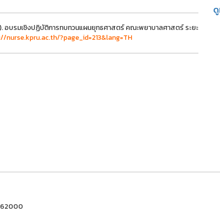
ด
. อบรมเชิงปฏิบัติการทบทวนแผนยุทธศาสตร์ คณะพยาบาลศาสตร์ ระยะ
://nurse.kpru.ac.th/?page_id=213&lang=TH
ชร 62000