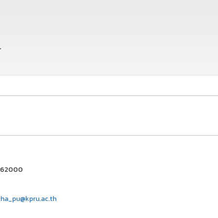
_
ชร 62000
ha_pu@kpru.ac.th