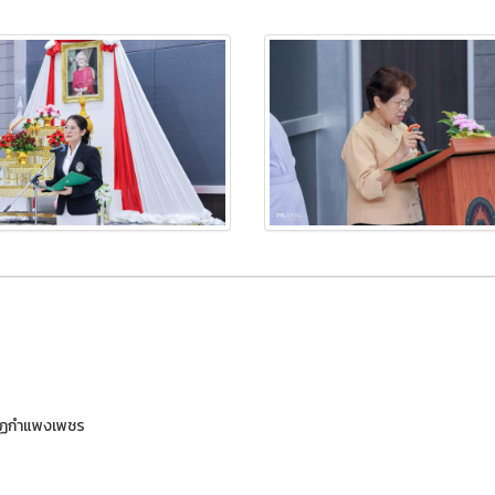
ัฏกำแพงเพชร