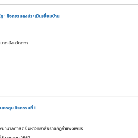
ัฏ" กิจกรรมลงประเมินเยี่ยมบ้าน
ระมาด จังหวัดตาก
่นครชุม กิจกรรมที่ 1
 คณะพยาบาลศาสตร์ มหาวิทยาลัยราชภัฏกำแพงเพชร
ี่ 5 มกราคม 2567