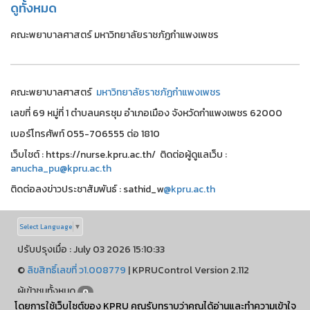
ดูทั้งหมด
คณะพยาบาลศาสตร์ มหาวิทยาลัยราชภัฏกำแพงเพชร
คณะพยาบาลศาสตร์
มหาวิทยาลัยราชภัฏกำแพงเพชร
เลขที่ 69 หมู่ที่ 1 ตำบลนครชุม อำเภอเมือง จังหวัดกำแพงเพชร 62000
เบอร์โทรศัพท์ 055-706555 ต่อ 1810
เว็บไชต์ : https://nurse.kpru.ac.th/ ติดต่อผู้ดูแลเว็บ :
anucha_pu@kpru.ac.th
ติดต่อลงข่าวประชาสัมพันธ์ : sathid_w
@kpru.ac.th
Select Language
▼
ปรับปรุงเมื่อ : July 03 2026 15:10:33
©
ลิขสิทธิ์เลขที่ ว1.008779
| KPRUControl Version 2.112
ผู้เข้าชมทั้งหมด
0
โดยการใช้เว็บไซต์ของ KPRU คุณรับทราบว่าคุณได้อ่านและทำความเข้าใจ