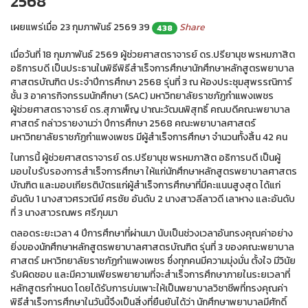
2568
เผยแพร่เมื่อ 23 กุมภาพันธ์ 2569
39
Share
438
เมื่อวันที่ 18 กุมภาพันธ์ 2569 ผู้ช่วยศาสตราจารย์ ดร.ปรียานุช พรหมภาสิต
อธิการบดี เป็นประธานในพิธีพิธีสำเร็จการศึกษานักศึกษาหลักสูตรพยาบาล
ศาสตรบัณฑิต ประจำปีการศึกษา 2568 รุ่นที่ 3 ณ ห้องประชุมสุพรรณิการ์
ชั้น 3 อาคารกิจกรรมนักศึกษา (SAC) มหาวิทยาลัยราชภัฏกำแพงเพชร
ผู้ช่วยศาสตราจารย์ ดร.สุภาเพ็ญ ปาณะวัฒนพิสุทธิ์ คณบดีคณะพยาบาล
ศาสตร์ กล่าวรายงานว่า ปีการศึกษา 2568 คณะพยาบาลศาสตร์
มหาวิทยาลัยราชภัฏกำแพงเพชร มีผู้สำเร็จการศึกษา จำนวนทั้งสิ้น 42 คน
ในการนี้ ผู้ช่วยศาสตราจารย์ ดร.ปรียานุช พรหมภาสิต อธิการบดี เป็นผู้
มอบใบรับรองการสำเร็จการศึกษา ให้แก่นักศึกษาหลักสูตรพยาบาลศาสตร
บัณฑิต และมอบเกียรติบัตรแก่ผู้สำเร็จการศึกษาที่มีคะแนนสูงสุด ได้แก่
อันดับ 1 นางสาวศรวณีย์ ศรชัย อันดับ 2 นางสาวลีลาวดี เลาหาง และอันดับ
ที่ 3 นางสาวรณพร ศรีภุมมา
ตลอดระยะเวลา 4 ปีการศึกษาที่ผ่านมา นับเป็นช่วงเวลาอันทรงคุณค่าอย่าง
ยิ่งของนักศึกษาหลักสูตรพยาบาลศาสตรบัณฑิต รุ่นที่ 3 ของคณะพยาบาล
ศาสตร์ มหาวิทยาลัยราชภัฏกำแพงเพชร ซึ่งทุกคนมีความมุ่งมั่น ตั้งใจ มีวินัย
รับผิดชอบ และมีความเพียรพยายามที่จะสำเร็จการศึกษาภายในระยเวลาที่
หลักสูตรกำหนด โดยได้รับการบ่มเพาะให้เป็นพยาบาลวิชาชีพที่ทรงคุณค่า
พิธีสำเร็จการศึกษาในวันนี้จึงเป็นสิ่งที่ยืนยันได้ว่า นักศึกษาพยาบาลมีศักดิ์