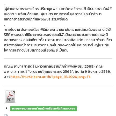
.
ผู้ช่วยศาสตราจารย์ ดร.ปรียานุช พรหมภาสิต อธิการบดี เป็นประธานในพิธี
เปิดงานฯ พร้อมด้วยคณะผู้บริหาร คณาจารย์ บุคลากร และนักศึกษา
มหาวิทยาลัยราชภัฏกำแพงเพชร ร่วมพิธีเปิด
.
ภายในงาน ประกอบด้วย พิธีแสดงความอาลัยถวายแด่สมเด็จพระนางเจ้าสิ
ริกิติ์ พรบรมราชินีนาถ พระบรมราชชนนีพันปีหลวง ขบวนแห่งานประเพณี
ลอยกระทง ของนักศึกษาทั้ง 6 คณะ การแสดงศิลปะวัฒนธรรม "ตำนานท้าว
ศรีจุฬาลักษณ์" การประกวดกระทงใบตอง-ดอกไม้ และกระทงใหญ่ประดับ
ไฟ การแสดงชมรมสักทองเสียงทิพย์ เป็นต้น
คณะพยาบาลศาสตร์ มหาวิทยาลัยราชภัฏกำแพงเพชร. (2568). คณะ
พยาบาลศาสตร์ "งานราชภัฏลอยกระทง 2568". สืบค้น 9 สิงหาคม 2569,
จาก
https://nurse.kpru.ac.th/?page_id=302&lang=TH
#คณะพยาบาลศาสตร์ มหาวิทยาลัยราชภัฏกำแพงเพชร