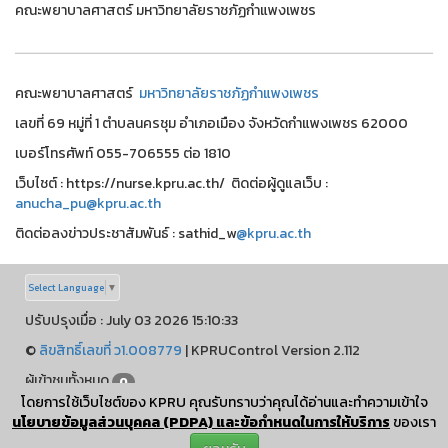
คณะพยาบาลศาสตร์ มหาวิทยาลัยราชภัฏกำแพงเพชร
คณะพยาบาลศาสตร์
มหาวิทยาลัยราชภัฏกำแพงเพชร
เลขที่ 69 หมู่ที่ 1 ตำบลนครชุม อำเภอเมือง จังหวัดกำแพงเพชร 62000
เบอร์โทรศัพท์ 055-706555 ต่อ 1810
เว็บไชต์ : https://nurse.kpru.ac.th/ ติดต่อผู้ดูแลเว็บ :
anucha_pu@kpru.ac.th
ติดต่อลงข่าวประชาสัมพันธ์ : sathid_w
@kpru.ac.th
Select Language
▼
ปรับปรุงเมื่อ : July 03 2026 15:10:33
©
ลิขสิทธิ์เลขที่ ว1.008779
| KPRUControl Version 2.112
ผู้เข้าชมทั้งหมด
0
โดยการใช้เว็บไซต์ของ KPRU คุณรับทราบว่าคุณได้อ่านและทำความเข้าใจ
การเชื่อมต่ออินเทอร์เน็ตของเครื่องแม่ข่าย ✅
นโยบายข้อมูลส่วนบุคคล (PDPA) และข้อกำหนดในการให้บริการ
ของเรา